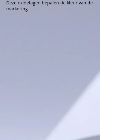
Deze oxidelagen bepalen de kleur van de
markering.